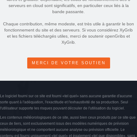
serveurs en cloud sont significatifs, en particulier ceux liés à la
bande passante.
Chaque contribution, même modeste, est très utile à garantir le bon
fonctionnement du site et des serveurs. Si vous considérez XyGrib
et les fichiers téléchargés utiles, merci de soutenir openGribs et
XyGrib.
MERCI DE VOTRE SOUTIEN
Le logiciel fourni sur ce site est fourni «tel quel» sans aucune garantie d'aucune
sorte quant à l'adéquation, l'exactitude et l'exhaustivité de sa production. Seul
l'utilisateur supporte les risques pouvant découler de l'utilisation du logiciel.
Les contenus météorologiques de ce site, aussi bien ceux produits par ce site que
ceux de tiers, sont exclusivement issus des modèles numériques de prévision
météorologique et ne comportent aucune analyse ou prévision officielle. Le
contenu est fourni uniquement «tel quel» et également «tel que disponible», sans