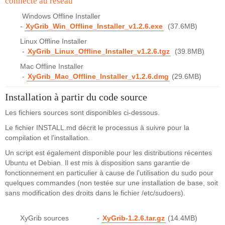
connecté au réseau
Windows Offline Installer
-
XyGrib_Win_Offline_Installer_v1.2.6.exe
(37.6MB)
Linux Offline Installer
-
XyGrib_Linux_Offline_Installer_v1.2.6.tgz
(39.8MB)
Mac Offline Installer
-
XyGrib_Mac_Offline_Installer_v1.2.6.dmg
(29.6MB)
Installation à partir du code source
Les fichiers sources sont disponibles ci-dessous.
Le fichier INSTALL.md décrit le processus à suivre pour la
compilation et l'installation.
Un script est également disponible pour les distributions récentes
Ubuntu et Debian. Il est mis à disposition sans garantie de
fonctionnement en particulier à cause de l'utilisation du sudo pour
quelques commandes (non testée sur une installation de base, soit
sans modification des droits dans le fichier /etc/sudoers).
XyGrib sources -
XyGrib-1.2.6.tar.gz
(14.4MB)