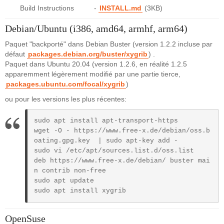
Build Instructions -
INSTALL.md
(3KB)
Debian/Ubuntu (i386, amd64, armhf, arm64)
Paquet "backporté" dans Debian Buster (version 1.2.2 incluse par
défaut
packages.debian.org/buster/xygrib
) .
Paquet dans Ubuntu 20.04 (version 1.2.6, en réalité 1.2.5
apparemment légèrement modifié par une partie tierce,
packages.ubuntu.com/focal/xygrib
)
ou pour les versions les plus récentes:
sudo apt install apt-transport-https

wget -O - https://www.free-x.de/debian/oss.b
oating.gpg.key  | sudo apt-key add - 

sudo vi /etc/apt/sources.list.d/oss.list

deb https://www.free-x.de/debian/ buster mai
n contrib non-free

sudo apt update

sudo apt install xygrib
OpenSuse