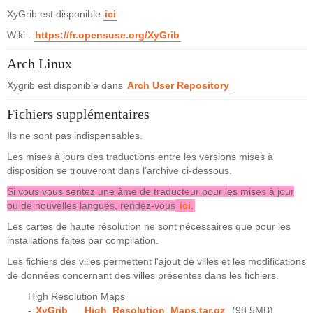
XyGrib est disponible
ici
Wiki :
https://fr.opensuse.org/XyGrib
Arch Linux
Xygrib est disponible dans
Arch User Repository
Fichiers supplémentaires
Ils ne sont pas indispensables.
Les mises à jours des traductions entre les versions mises à
disposition se trouveront dans l'archive ci-dessous.
Si vous vous sentez une âme de traducteur pour les mises à jour
ou de nouvelles langues, rendez-vous
ici
.
Les cartes de haute résolution ne sont nécessaires que pour les
installations faites par compilation.
Les fichiers des villes permettent l'ajout de villes et les modifications
de données concernant des villes présentes dans les fichiers.
High Resolution Maps
-
XyGrib___High_Resolution_Maps.tar.gz
(98.5MB)