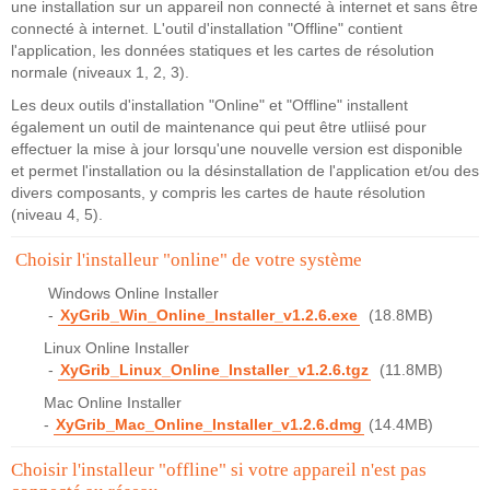
une installation sur un appareil non connecté à internet et sans être
connecté à internet. L'outil d'installation "Offline" contient
l'application, les données statiques et les cartes de résolution
normale (niveaux 1, 2, 3).
Les deux outils d'installation "Online" et "Offline" installent
également un outil de maintenance qui peut être utliisé pour
effectuer la mise à jour lorsqu'une nouvelle version est disponible
et permet l'installation ou la désinstallation de l'application et/ou des
divers composants, y compris les cartes de haute résolution
(niveau 4, 5).
Choisir l'installeur "online" de votre système
Windows Online Installer
-
XyGrib_Win_Online_Installer_v1.2.6.exe
(18.8MB)
Linux Online Installer
-
XyGrib_Linux_Online_Installer_v1.2.6.tgz
(11.8MB)
Mac Online Installer
-
XyGrib_Mac_Online_Installer_v1.2.6.dmg
(14.4MB)
Choisir l'installeur "offline" si votre appareil n'est pas